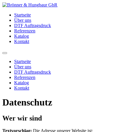
Zum
Inhalt
Startseite
springen
Über uns
DTF Auftragsdruck
Referenzen
Katalog
Kontakt
Startseite
Über uns
DTF Auftragsdruck
Referenzen
Katalog
Kontakt
Datenschutz
Wer wir sind
Textvorschlag:
Die Adresse unserer Website ist: